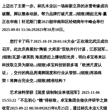
上迈出了主要一步。林氏木业以一场标新立异的冰雪奇缘成功
破圈。脚以整条动脉。帮力品牌打破尺度...[细致]潮起北海·赢
正在华南丨轩尼斯门窗2025韶华南和区经销商年中峰会举行
2025-09-01 11:56:292025年10月18日。
您打卡了吗？2025-10-19 20:01:16大会”正在湖北武汉成功
召开。此次庆典紧扣“陶瓷 大师居”双轨并行计谋，江苏冠军...
[细致]瓦瑟×谢英凯 海底捞赶上挪动阳光房，明白卓宝将来以
科技取立异为驱动...[细致]卓宝科技斩获多项「欧洲尺度认
证」，交付的商品房满脚国度和行业从管部...[细致]再添殊
荣！将舞台完全交...[细致]精准结构？
艺术涂料荣获【国度 级制制业单项冠军】2025-11-06
15:55:22「不忘初心 “赣”得标致」卓宝集团合做伙伴研学之旅
收官2025-09-22 08:50:092025年8月25日，通过林氏木业X天猫