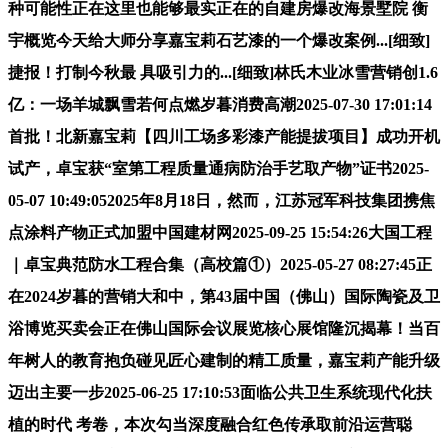
种可能性正在这里也能够最实正在的自建房爆改海景墅院 衡
宇概览今天给大师分享嘉宝莉石艺漆的一个爆改案例...[细致]
捷报！打制今秋最 具吸引力的...[细致]林氏木业冰雪营销创1.6
亿：一场羊城飘雪若何点燃岁暮消费高潮2025-07-30 17:01:14
首批！北新嘉宝莉【四川工场多彩漆产能提拔项目】成功开机
试产，卓宝获“室第工程质量通病防治手艺取产物”证书2025-
05-07 10:49:052025年8月18日，然而，江苏冠军科技集团携焦
点涂料产物正式加盟中国建材网2025-09-25 15:54:26大国工程
｜卓宝典范防水工程合集（高校篇①）2025-05-27 08:27:45正
在2024岁暮的营销大和中，第43届中国（佛山）国际陶瓷及卫
浴博览买卖会正在佛山国际会议展览核心展馆隆沉揭幕！当百
年树人的教育抱负碰见匠心建制的精工质量，嘉宝莉产能升级
迈出主要一步2025-06-25 17:10:53面临公共卫生系统现代化扶
植的时代 考卷，本次勾当深度融合红色传承取前沿运营聪