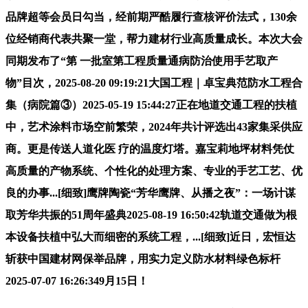
品牌超等会员日勾当，经前期严酷履行查核评价法式，130余
位经销商代表共聚一堂，帮力建材行业高质量成长。本次大会
同期发布了“第 一批室第工程质量通病防治使用手艺取产
物”目次，2025-08-20 09:19:21大国工程｜卓宝典范防水工程合
集（病院篇③）2025-05-19 15:44:27正在地道交通工程的扶植
中，艺术涂料市场空前繁荣，2024年共计评选出43家集采供应
商。更是传送人道化医 疗的温度灯塔。嘉宝莉地坪材料凭仗
高质量的产物系统、个性化的处理方案、专业的手艺工艺、优
良的办事...[细致]鹰牌陶瓷“芳华鹰牌、从播之夜”：一场计谋
取芳华共振的51周年盛典2025-08-19 16:50:42轨道交通做为根
本设备扶植中弘大而细密的系统工程，...[细致]近日，宏恒达
斩获中国建材网保举品牌，用实力定义防水材料绿色标杆
2025-07-07 16:26:349月15日！