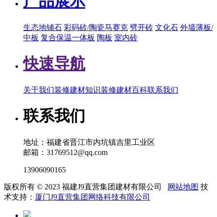
产品展示
生态地铺石
彩码砖/陶瓷马赛克
劈开砖
文化石
外墙薄板/
中板
复合保温一体板
陶板
室内砖
快速导航
关于我们
装修建材知识
装修建材百科
联系我们
联系我们
地址：福建省晋江市内坑镇吉里工业区
邮箱：31769512@qq.com
13906090165
版权所有 © 2023 福建J9直营集团建材有限公司
网站地图
技
术支持：
厦门J9直营集团网络科技有限公司