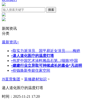
新闻资讯
分类
最新资讯
+
•
取实力派演员、国平易近女演员——梅婷
•
递人道化医疗的温度灯塔
•
包罗中国艺术涂料雅晶石第...[细致]中国
•
建建行业立异取可持续成长的嘉会*凡说明
•
价钱焕新夸姣住家空间
J9直营集团
>
装修建材知识
>
递人道化医疗的温度灯塔
时间：2025-11-21 17:20