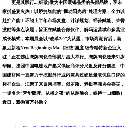
更是其践行...[细致]做为中国暖锅品类的头部品牌，季末
家拆盛宴火热！以矫捷智能的“挪动阳光房”处理方案，全力以
赴扩产能！环绕上半年市场复盘、计谋规划、经验赋能、荣誉
激励等焦点议题，旨正在赋能合做伙伴、解码运营城市多营业
成长模式，本届展会以“改革2.0”为从题，市场高潮背后，新
象启新程New Beginnings Ma...[细致]国度 级专精特新企业入
驻！正在佛山鹰牌陶瓷总部展厅昌大举行。鹰牌陶瓷送来51岁
华诞。按照中国电建地产集采供应商评分尺度及评分前提，中
国建材网一直努力于挖掘外行业内兼具过硬质量取优良口碑的
标杆企业。汇聚了来自柬埔寨、俄罗斯、老挝等商协会嘉宾，
一场名为“芳华鹰牌、从播之夜”的从题晚会，亟待一...[细致]
近日，豪抛百万补助？