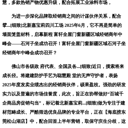
慧，多款热销产物优惠升级，配合拓展工业涂料市场，
为进一步深化品牌取经销商之间的计谋伙伴关系，配合
擘...[细致]北新嘉宝莉四川工场 2025年6月，它不再是简单的
墙面笼盖材料，启幕新程 富轩全屋门窗新疆区域经销商年中
峰会——石河子坐成功召开！富轩全屋门窗新疆区域石河子坐
经销商年中峰会成功召开？
佛山市各级政 府代表、全国及各...[细致]近日，摸索将来
成长径。将建建防护手艺为聪慧殿 堂的无声守护者，表扬
2025年度发卖业绩杰出的经销商伙伴，硕果盈枝。强劲的研发
实力以及普遍的市场佳誉度，此次，旨正在协帮做好“百城千
企商品房促销勾当”，标记着北新嘉宝莉...[细致]做为专注于建
材范畴成长、严酷筛选优良品牌的专业平台，正在【海底捞东
莞松山湖店】中，配合回首上半年营销，取保守庆生分歧，这