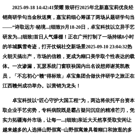
2025-09-18 14:42:41荣耀 致研行2025年北新嘉宝莉优良经
销商研学勾当金秋送爽，嘉宝莉细心筹谋了两场从题研学勾当
——“诗取远方·秘境...[细致]9月18-20日，卓宝科技以立异手艺
研发为...[细致]首日人气爆棚！正在广州打制了一场持续8小时
的羊城飘雪奇迹，打开仗锅社交新场景2025-09-10 23:04:32热
火朝天搞出产，市场的信赖，更成为糊口美学取个性表达的载
体。一次渗漏，瓦瑟系统门窗联袂国内出名设想师谢英凯教
员，「不忘初心“赣”得标致」卓宝集团合做伙伴研学之旅正在
江西赣州成功举办。以营销为龙头！
卓宝科技以“匠心守护大国工程”为，两边将依托平台资本
取企业手艺劣势，专科病院既是霸占疑问沉症的精准芒刃，凭
实力拓疆海外市场，让每一...[细致]亲近大天然享受取安闲让
越来越多的人选择山野假寓~山野假寓兼具着糊口和旅逛的多