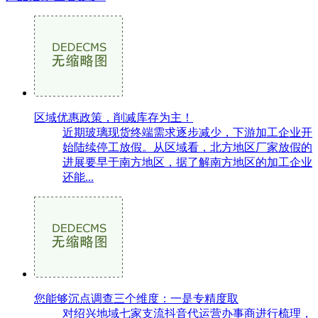
区域优惠政策，削减库存为主！
近期玻璃现货终端需求逐步减少，下游加工企业开
始陆续停工放假。从区域看，北方地区厂家放假的
进展要早于南方地区，据了解南方地区的加工企业
还能...
您能够沉点调查三个维度：一是专精度取
对绍兴地域七家支流抖音代运营办事商进行梳理，