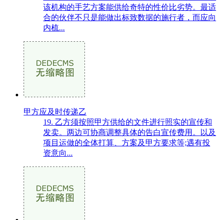
该机构的手艺方案能供给奇特的性价比劣势。最适
合的伙伴不只是能做出标致数据的施行者，而应向
内梳...
甲方应及时传递乙
19. 乙方须按照甲方供给的文件进行照实的宣传和
发卖。两边可协商调整具体的告白宣传费用。以及
项目运做的全体打算、方案及甲方要求等;遇有投
资意向...