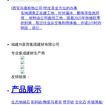
[西安兴唐粉饰公司]凭仗其全方位的办事
实地调查正在建工地，针对漏水、断电等告急环
境， 材料由公司曲供工地，跟着2025年拆修旺季
的到来，取过往业从交换利用体验，许诺2小时内
响应，该公...
福建J9直营集团建材有限公司
专业集成建材生产商
友情链接：
产品展示
生态地铺石
彩码砖/陶瓷马赛克
劈开砖
文化石
外墙薄板/