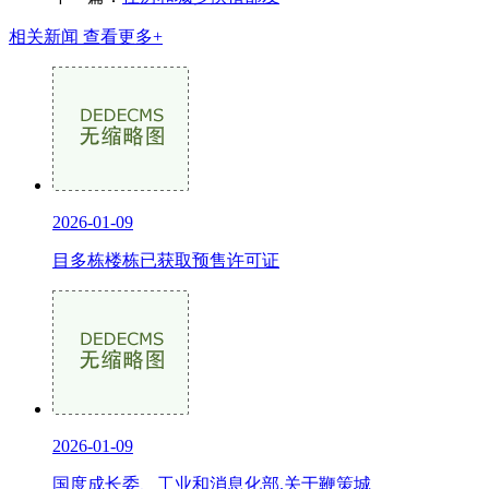
相关新闻
查看更多+
2026-01-09
目多栋楼栋已获取预售许可证
2026-01-09
国度成长委、工业和消息化部.关于鞭策城