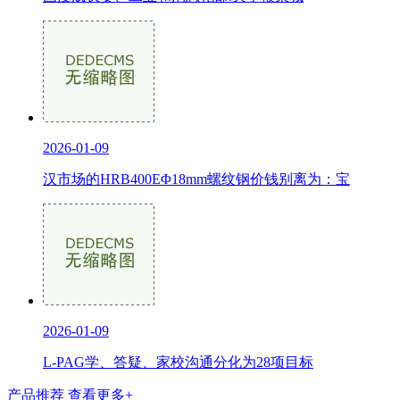
2026-01-09
汉市场的HRB400EΦ18mm螺纹钢价钱别离为：宝
2026-01-09
L-PAG学、答疑、家校沟通分化为28项目标
产品推荐
查看更多+